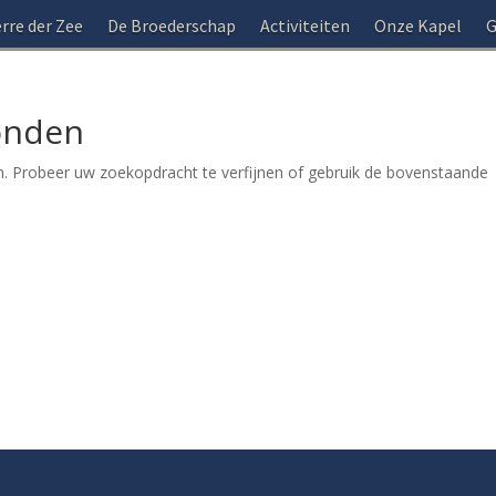
rre der Zee
De Broederschap
Activiteiten
Onze Kapel
G
onden
. Probeer uw zoekopdracht te verfijnen of gebruik de bovenstaande